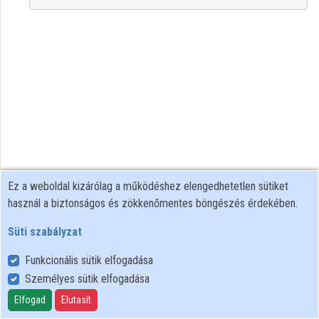
Közreműködők
Ez a weboldal kizárólag a működéshez elengedhetetlen sütiket
használ a biztonságos és zökkenőmentes böngészés érdekében.
Süti szabályzat
Funkcionális sütik elfogadása
Személyes sütik elfogadása
Felhasználói szabályzat
Adatkezelési tájékoztató
Elfogad
Elutasít
Süti szabályzat