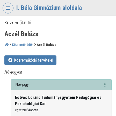
Fejléc kihagyása
Menü kihagyása
Tartalom kihagyása
I. Béla Gimnázium aloldala
Közreműködő
VIDEO
TORIUM
Aczél Balázs
I.
BÉLA
Közreműködők
Aczél Balázs
GIMNÁZIUM
Intézményi kezdőlap
Közreműködő felvételei
Bejelentkezés
Névjegyek
Intézményi felfedezés
Névjegy
Kategóriák
Eötvös Loránd Tudományegyetem Pedagógiai és
Pszichológiai Kar
Intézményi listák
egyetemi docens
Intézmények