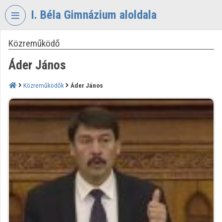
Fejléc kihagyása
Menü kihagyása
Tartalom kihagyása
I. Béla Gimnázium aloldala
Közreműködő
VIDEO
TORIUM
Áder János
I.
BÉLA
Közreműködők
Áder János
GIMNÁZIUM
Intézményi kezdőlap
Bejelentkezés
Intézményi felfedezés
Kategóriák
Intézményi listák
Intézmények