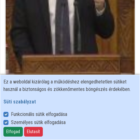
Közreműködők
Ez a weboldal kizárólag a működéshez elengedhetetlen sütiket
Közreműködő felvételei
használ a biztonságos és zökkenőmentes böngészés érdekében.
Süti szabályzat
Névjegyek
Funkcionális sütik elfogadása
Névjegy
Személyes sütik elfogadása
Elfogad
Elutasít
Magyar Köztársaság