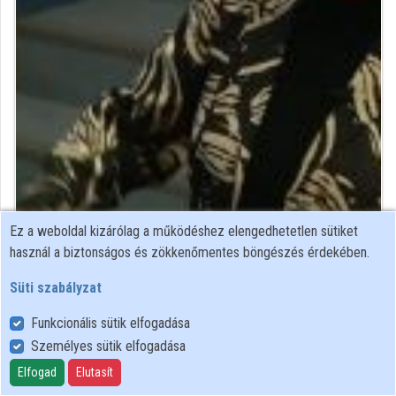
Közreműködők
Ez a weboldal kizárólag a működéshez elengedhetetlen sütiket
orvos, egyetemi tanár
használ a biztonságos és zökkenőmentes böngészés érdekében.
Közreműködő felvételei
Süti szabályzat
Funkcionális sütik elfogadása
Névjegyek
Személyes sütik elfogadása
Névjegy
Elfogad
Elutasít