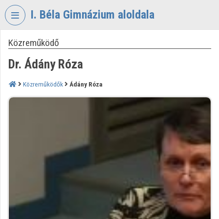
Fejléc kihagyása
Menü kihagyása
Tartalom kihagyása
I. Béla Gimnázium aloldala
Közreműködő
VIDEO
TORIUM
Dr. Ádány Róza
I.
BÉLA
Közreműködők
Ádány Róza
GIMNÁZIUM
Intézményi kezdőlap
Bejelentkezés
Intézményi felfedezés
Kategóriák
Intézményi listák
Intézmények