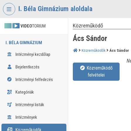
Fejléc kihagyása
Menü kihagyása
Tartalom kihagyása
I. Béla Gimnázium aloldala
Közreműködő
VIDEO
TORIUM
Ács Sándor
I. BÉLA GIMNÁZIUM
Közreműködők
Ács Sándor
Intézményi kezdőlap
Né
Bejelentkezés
Közreműködő
felvételei
Intézményi felfedezés
Kategóriák
Intézményi listák
Intézmények
Közreműködők