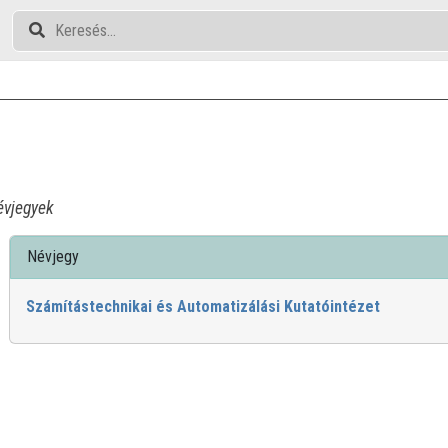
vjegyek
Névjegy
Számítástechnikai és Automatizálási Kutatóintézet