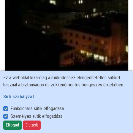
Közreműködők
Ez a weboldal kizárólag a működéshez elengedhetetlen sütiket
biológus
használ a biztonságos és zökkenőmentes böngészés érdekében.
Közreműködő felvételei
Süti szabályzat
Funkcionális sütik elfogadása
Névjegyek
Személyes sütik elfogadása
Névjegy
Elfogad
Elutasít