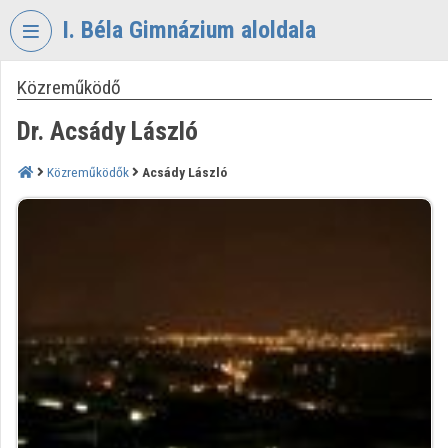
Fejléc kihagyása
Menü kihagyása
Tartalom kihagyása
I. Béla Gimnázium aloldala
Közreműködő
VIDEO
TORIUM
Dr. Acsády László
I.
BÉLA
Közreműködők
Acsády László
GIMNÁZIUM
Intézményi kezdőlap
Bejelentkezés
Intézményi felfedezés
Kategóriák
Intézményi listák
Intézmények