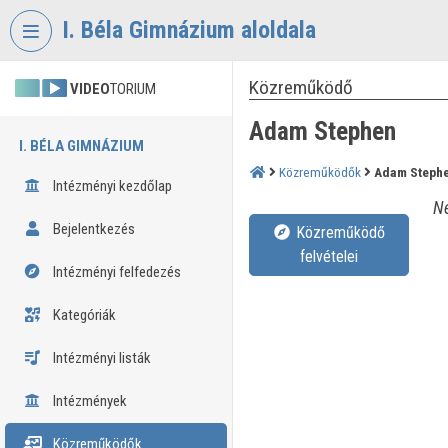
Fejléc kihagyása
Menü kihagyása
Tartalom kihagyása
I. Béla Gimnázium aloldala
Közreműködő
VIDEO
TORIUM
Adam Stephen
I. BÉLA GIMNÁZIUM
Közreműködők
Adam Steph
Intézményi kezdőlap
Né
Bejelentkezés
Közreműködő
felvételei
Intézményi felfedezés
Kategóriák
Intézményi listák
Intézmények
Közreműködők