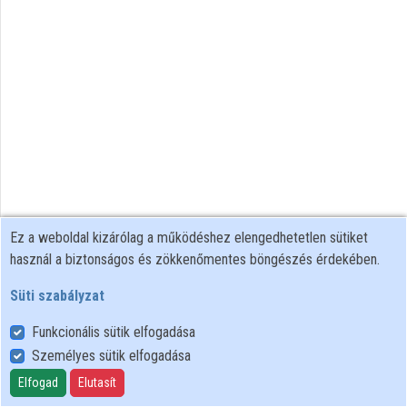
Közreműködők
Ez a weboldal kizárólag a működéshez elengedhetetlen sütiket
használ a biztonságos és zökkenőmentes böngészés érdekében.
Süti szabályzat
Funkcionális sütik elfogadása
Személyes sütik elfogadása
Felhasználói szabályzat
Adatkezelési tájékoztató
Elfogad
Elutasít
Süti szabályzat