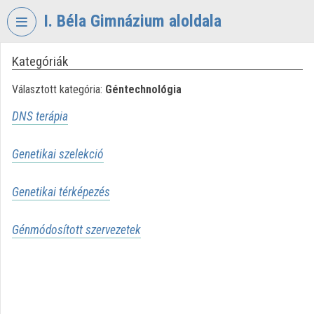
Fejléc kihagyása
Menü kihagyása
Tartalom kihagyása
I. Béla Gimnázium aloldala
Kategóriák
VIDEO
TORIUM
Választott kategória:
Géntechnológia
I.
DNS terápia
BÉLA
GIMNÁZIUM
Genetikai szelekció
Intézményi kezdőlap
Genetikai térképezés
Bejelentkezés
Intézményi felfedezés
Génmódosított szervezetek
Kategóriák
Intézményi listák
Intézmények