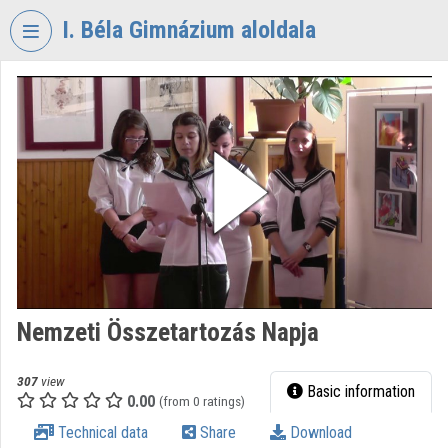
Skip header
Skip menu
Skip content
I. Béla Gimnázium aloldala
VIDEO
TORIUM
I.
BÉLA
GIMNÁZIUM
Organization home
Log In
Organization discovery
Nemzeti Összetartozás Napja
Categories
307
view
Basic information
0.00
Organization playlists
(from 0 ratings)
Technical data
Share
Download
Organizations