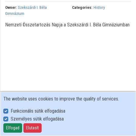
Owner:
Szekszárdi I. Béla
Categories:
History
Contributors
Gimnázium
Nemzeti Összetartozás Napja a Szekszárdi I. Béla Gimnáziumban
The website uses cookies to improve the quality of services.
Funkcionális sütik elfogadása
Személyes sütik elfogadása
User Policy
Adatkezelési tájékoztató (en)
Elfogad
Elutasít
Cookie Policy