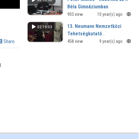
Béla Gimnáziumban
Programozzunk Robotokat!
903 view
10 year(s) ago
13. Neumann Nemzetközi
02:19:03
Tehetségkutató
Programtermék Verseny - 5.
Share
458 view
9 year(s) ago
rész
l