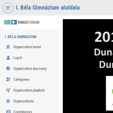
Skip header
Skip menu
Skip content
I. Béla Gimnázium aloldala
VIDEO
TORIUM
I. BÉLA GIMNÁZIUM
Organization home
Log In
Organization discovery
Categories
Organization playlists
Organizations
Contributors