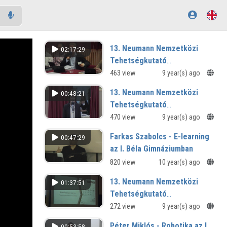
13. Neumann Nemzetközi
02:17:29
Tehetségkutató
Programtermék Verseny - 1.
463 view
9 year(s) ago
rész
13. Neumann Nemzetközi
00:48:21
Tehetségkutató
Programtermék Verseny -
470 view
9 year(s) ago
Díjátadó
Farkas Szabolcs - E-learning
00:47:29
az I. Béla Gimnáziumban
820 view
10 year(s) ago
13. Neumann Nemzetközi
01:37:51
Tehetségkutató
Programtermék Verseny - 4.
272 view
9 year(s) ago
rész
Péter Miklós - Robotika az I.
00:53:58