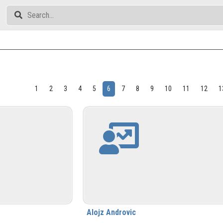
1
2
3
4
5
6
7
8
9
10
11
12
1
Alojz Androvic