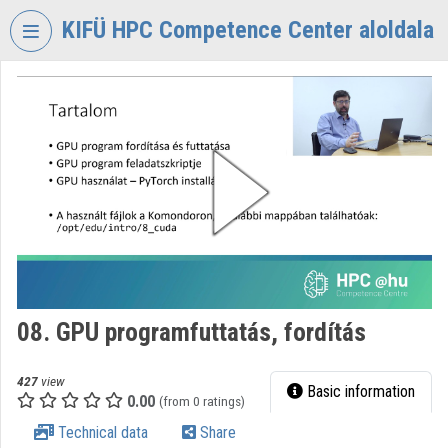
Skip header
Skip menu
Skip content
KIFÜ HPC Competence Center aloldala
VIDEO
TORIUM
KIFÜ
HPC
COMPETENCE
CENTER
Organization home
Log In
08. GPU programfuttatás, fordítás
Organization discovery
Categories
427
view
Basic information
0.00
(from 0 ratings)
Organization playlists
Technical data
Share