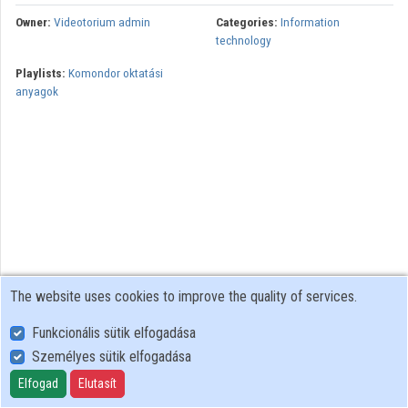
Organizations
Owner:
Videotorium admin
Categories:
Information
technology
Contributors
Playlists:
Komondor oktatási
anyagok
The website uses cookies to improve the quality of services.
Funkcionális sütik elfogadása
Személyes sütik elfogadása
User Policy
Adatkezelési tájékoztató (en)
Elfogad
Elutasít
Cookie Policy