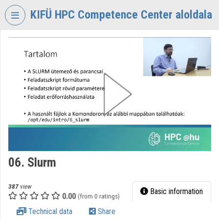
Skip header
Skip menu
Skip content
KIFÜ HPC Competence Center aloldala
VIDEO
TORIUM
KIFÜ
HPC
COMPETENCE
CENTER
Organization home
Log In
06. Slurm
Organization discovery
Categories
387
view
Basic information
0.00
(from 0 ratings)
Organization playlists
Technical data
Share