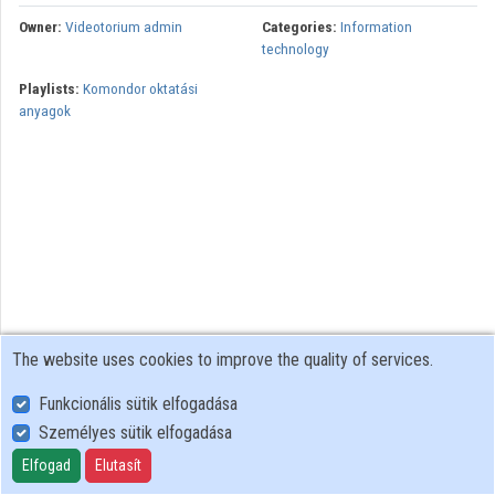
Organizations
Owner:
Videotorium admin
Categories:
Information
technology
Contributors
Playlists:
Komondor oktatási
anyagok
The website uses cookies to improve the quality of services.
Funkcionális sütik elfogadása
Személyes sütik elfogadása
User Policy
Adatkezelési tájékoztató (en)
Elfogad
Elutasít
Cookie Policy