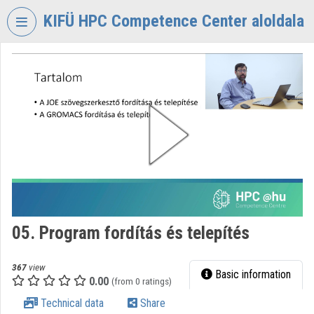
Skip header
Skip menu
Skip content
KIFÜ HPC Competence Center aloldala
VIDEO
TORIUM
KIFÜ
HPC
COMPETENCE
CENTER
Organization home
Log In
05. Program fordítás és telepítés
Organization discovery
Categories
367
view
Basic information
0.00
(from 0 ratings)
Organization playlists
Technical data
Share