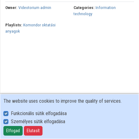
Organizations
Owner:
Videotorium admin
Categories:
Information
technology
Contributors
Playlists:
Komondor oktatási
anyagok
The website uses cookies to improve the quality of services.
Funkcionális sütik elfogadása
Személyes sütik elfogadása
User Policy
Adatkezelési tájékoztató (en)
Elfogad
Elutasít
Cookie Policy