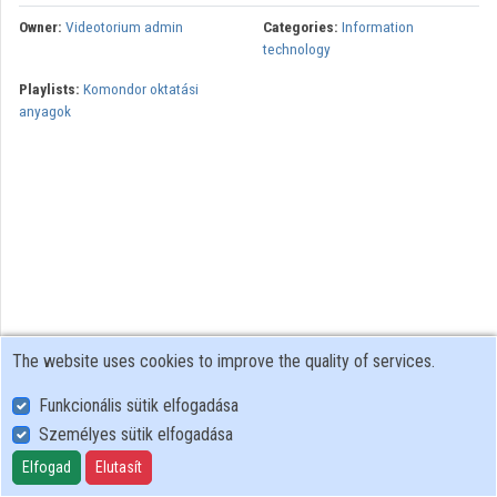
Organizations
Owner:
Videotorium admin
Categories:
Information
technology
Contributors
Playlists:
Komondor oktatási
anyagok
The website uses cookies to improve the quality of services.
Funkcionális sütik elfogadása
Személyes sütik elfogadása
User Policy
Adatkezelési tájékoztató (en)
Elfogad
Elutasít
Cookie Policy