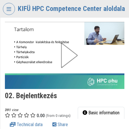
Skip header
Skip menu
Skip content
KIFÜ HPC Competence Center aloldala
VIDEO
TORIUM
KIFÜ
HPC
COMPETENCE
CENTER
Organization home
Log In
02. Bejelentkezés
Organization discovery
Categories
391
view
Basic information
0.00
(from 0 ratings)
Organization playlists
Technical data
Share