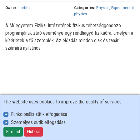
Contributors
Owner:
hartlein
Categories:
Physics
,
Experimental
physics
A Műegyetem Fizikai Intézetének fizikus tehetséggondozó
programjának záró eseménye egy rendhagyó fizikaóra, amelyen a
kísérletek a fő szereplők. Az előadás minden diák és tanár
számára nyilvános.
The website uses cookies to improve the quality of services.
Funkcionális sütik elfogadása
Személyes sütik elfogadása
User Policy
Adatkezelési tájékoztató (en)
Elfogad
Elutasít
Cookie Policy