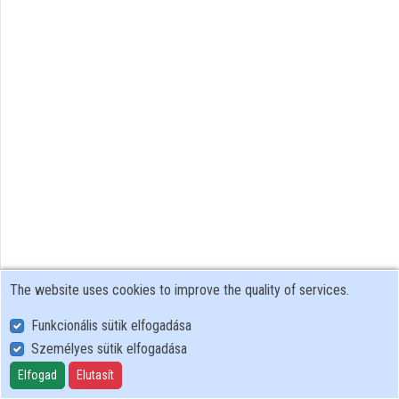
Contributors
The website uses cookies to improve the quality of services.
Funkcionális sütik elfogadása
Személyes sütik elfogadása
User Policy
Adatkezelési tájékoztató (en)
Elfogad
Elutasít
Cookie Policy