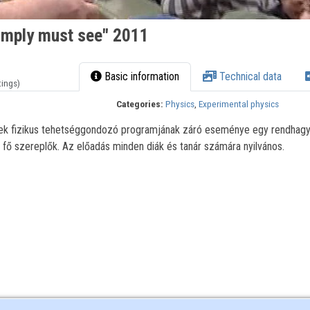
imply must see" 2011
Basic information
Technical data
tings)
Categories:
Physics
,
Experimental physics
ek fizikus tehetséggondozó programjának záró eseménye egy rendhag
a fő szereplők. Az előadás minden diák és tanár számára nyilvános.