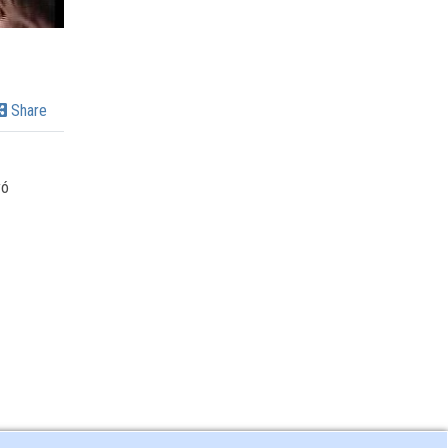
Share
yó