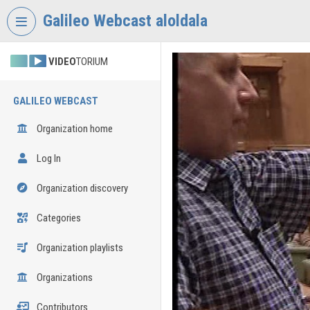
Skip header
Skip menu
Skip content
Galileo Webcast aloldala
VIDEO
TORIUM
GALILEO WEBCAST
Organization home
Log In
Organization discovery
Categories
Organization playlists
Organizations
Contributors