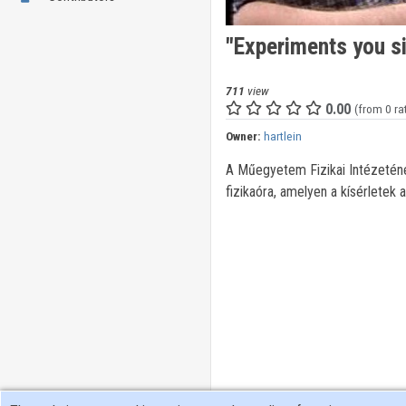
"Experiments you s
711
view
0.00
(from 0 ra
Owner:
hartlein
A Műegyetem Fizikai Intézetén
fizikaóra, amelyen a kísérletek 