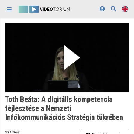
Skip header
Skip menu
Skip content
Home
Log In
Discovery
Categories
Playlists
Organizations
Toth Beáta: A digitális kompetencia
Contributors
fejlesztése a Nemzeti
Infókommunikációs Stratégia tükrében
Appearance:
light
231
view