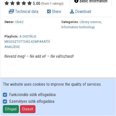
Basic information
5.00
(from 1 ratings)
Technical data
Share
Download
Owner:
Ubi62
Categories:
Library science
,
Information technology
Playlists:
A DIGITÁLIS
MEGOSZTOTTSÁG KOMPARATÍV
ANALÍZISE
Nevezd meg! – Ne add el! – Ne változtasd!
The website uses cookies to improve the quality of services.
Funkcionális sütik elfogadása
Személyes sütik elfogadása
User Policy
Adatkezelési tájékoztató (en)
Elfogad
Elutasít
Cookie Policy