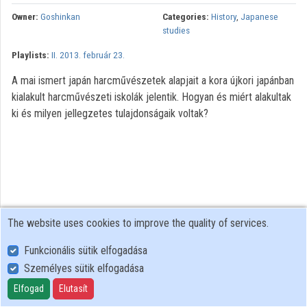
Owner:
Goshinkan
Categories:
History
,
Japanese
studies
Playlists:
II. 2013. február 23.
A mai ismert japán harcművészetek alapjait a kora újkori japánban
kialakult harcművészeti iskolák jelentik. Hogyan és miért alakultak
ki és milyen jellegzetes tulajdonságaik voltak?
The website uses cookies to improve the quality of services.
Funkcionális sütik elfogadása
Személyes sütik elfogadása
User Policy
Adatkezelési tájékoztató (en)
Elfogad
Elutasít
Cookie Policy