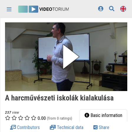
Skip header
Skip menu
Skip content
Home
Log In
Discovery
Categories
Playlists
Organizations
A harcművészeti iskolák kialakulása
Contributors
237
view
Appearance:
light
Basic information
0.00
(from 0 ratings)
Contributors
Technical data
Share