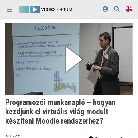
Skip header
Skip menu
Skip content
Home
Log In
Discovery
Categories
Playlists
Organizations
Programozói munkanapló – hogyan
Contributors
kezdjünk el virtuális világ modult
készíteni Moodle rendszerhez?
Appearance:
light
109
view