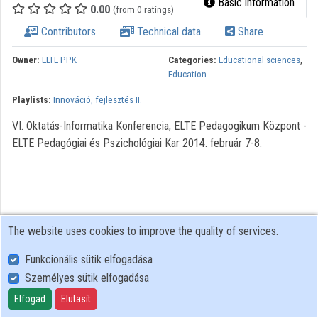
Basic information
0.00
(from 0 ratings)
Contributors
Technical data
Share
Owner:
ELTE PPK
Categories:
Educational sciences
,
Education
Playlists:
Innováció, fejlesztés II.
VI. Oktatás-Informatika Konferencia, ELTE Pedagogikum Központ -
ELTE Pedagógiai és Pszichológiai Kar 2014. február 7-8.
The website uses cookies to improve the quality of services.
Funkcionális sütik elfogadása
Személyes sütik elfogadása
User Policy
Adatkezelési tájékoztató (en)
Elfogad
Elutasít
Cookie Policy