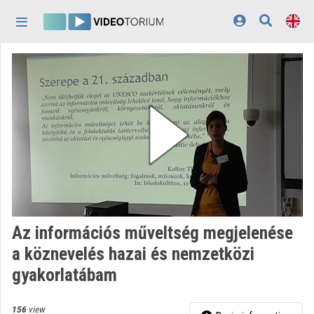
Skip header
Skip menu
Skip content
Home
Log In
Discovery
Categories
Playlists
Organizations
Az információs műveltség megjelenése
Contributors
a köznevelés hazai és nemzetközi
gyakorlatábam
Appearance:
light
156
view