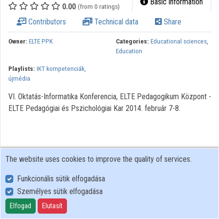
Basic information
0.00
(from 0 ratings)
Contributors
Technical data
Share
Owner:
ELTE PPK
Categories:
Educational sciences
,
Education
Playlists:
IKT kompetenciák,
újmédia
VI. Oktatás-Informatika Konferencia, ELTE Pedagogikum Központ -
ELTE Pedagógiai és Pszichológiai Kar 2014. február 7-8.
The website uses cookies to improve the quality of services.
Funkcionális sütik elfogadása
Személyes sütik elfogadása
User Policy
Adatkezelési tájékoztató (en)
Elfogad
Elutasít
Cookie Policy