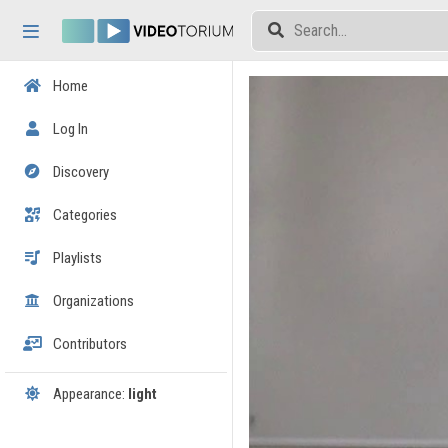
Skip header
Skip menu
Skip content
Home
Log In
Discovery
Categories
Playlists
Organizations
Contributors
Appearance:
light