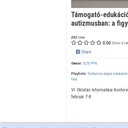
Támogató-edukációs
autizmusban: a figy
202
view
0.00
(from 0 ra
Share
Owner:
ELTE PPK
Playlists:
Evidencia-alapú edukációs
felé
VI. Oktatás-Informatikai Konfe
február 7-8.