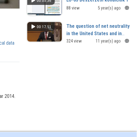
00:05:36
V. Országos Közlekedéstörténeti
88 view
5 year(s) ago
Konferencia
The question of net neutrality
00:17:51
in the United States and in
the European Union
324 view
11 year(s) ago
cal data
ar 2014.