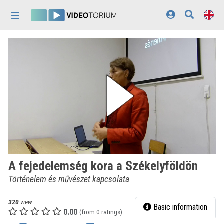
Skip header
Skip menu
Skip content
Home
Log In
Discovery
Categories
Playlists
Organizations
A fejedelemség kora a Székelyföldön
Contributors
Történelem és művészet kapcsolata
Appearance:
light
320
view
Basic information
0.00
(from 0 ratings)