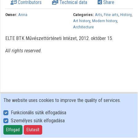
Contributors
Technical data
Share
Owner:
Anna
Categories:
Arts
,
Fine arts
,
History
,
Art history
,
Modern history
,
Architecture
ELTE BTK Művészettörténeti Intézet, 2012. október 15.
All rights reserved.
The website uses cookies to improve the quality of services.
Funkcionális sütik elfogadása
Személyes sütik elfogadása
User Policy
Adatkezelési tájékoztató (en)
Elfogad
Elutasít
Cookie Policy