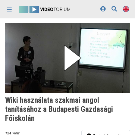
Skip header
Skip menu
Skip content
Home
Log In
Discovery
Categories
Playlists
Organizations
Wiki használata szakmai angol
Contributors
tanításához a Budapesti Gazdasági
Főiskolán
Appearance:
light
124
view