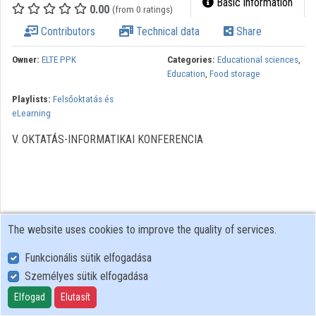
Basic information
0.00
(from 0 ratings)
Contributors
Technical data
Share
Owner:
ELTE PPK
Categories:
Educational sciences
,
Education
,
Food storage
Playlists:
Felsőoktatás és
eLearning
V. OKTATÁS-INFORMATIKAI KONFERENCIA
The website uses cookies to improve the quality of services.
Funkcionális sütik elfogadása
Személyes sütik elfogadása
User Policy
Adatkezelési tájékoztató (en)
Elfogad
Elutasít
Cookie Policy