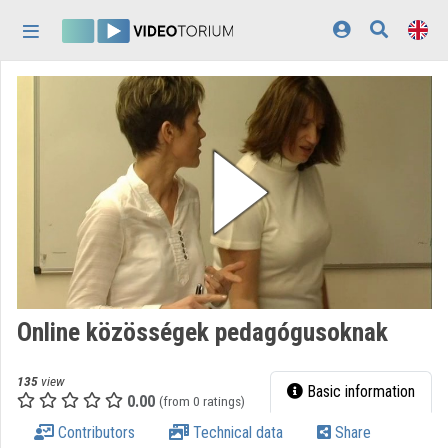
Skip header
Skip menu
Skip content
Home
Log In
Discovery
Categories
Playlists
Organizations
Online közösségek pedagógusoknak
Contributors
135
view
Appearance:
light
Basic information
0.00
(from 0 ratings)
Contributors
Technical data
Share