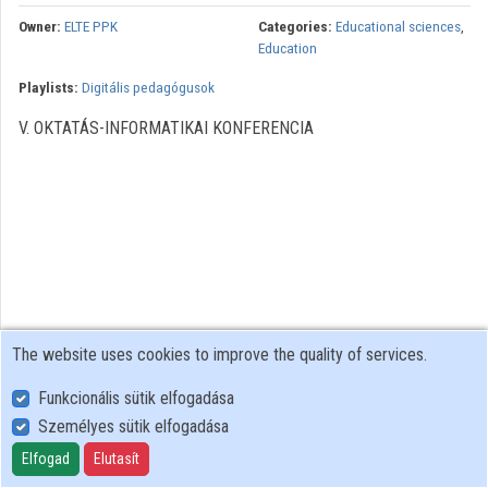
Owner:
ELTE PPK
Categories:
Educational sciences
,
Education
Playlists:
Digitális pedagógusok
V. OKTATÁS-INFORMATIKAI KONFERENCIA
The website uses cookies to improve the quality of services.
Funkcionális sütik elfogadása
Személyes sütik elfogadása
User Policy
Adatkezelési tájékoztató (en)
Elfogad
Elutasít
Cookie Policy