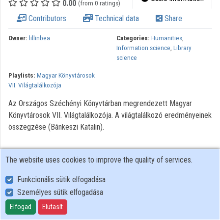
0.00
(from 0 ratings)
Contributors
Technical data
Share
Owner:
lillinbea
Categories:
Humanities
,
Information science
,
Library
science
Playlists:
Magyar Könyvtárosok
VII. Világtalálkozója
Az Országos Széchényi Könyvtárban megrendezett Magyar
Könyvtárosok VII. Világtalálkozója. A világtalálkozó eredményeinek
összegzése (Bánkeszi Katalin).
The website uses cookies to improve the quality of services.
Funkcionális sütik elfogadása
Személyes sütik elfogadása
User Policy
Adatkezelési tájékoztató (en)
Elfogad
Elutasít
Cookie Policy