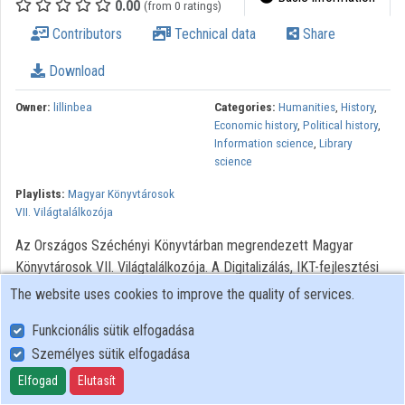
0.00
(from 0 ratings)
Contributors
Technical data
Share
Download
Owner:
lillinbea
Categories:
Humanities
,
History
,
Economic history
,
Political history
,
Information science
,
Library
science
Playlists:
Magyar Könyvtárosok
VII. Világtalálkozója
Az Országos Széchényi Könyvtárban megrendezett Magyar
Könyvtárosok VII. Világtalálkozója. A Digitalizálás, IKT-fejlesztési
projektek - I. szekció keretén belül Sajó Andrea előadása
The website uses cookies to improve the quality of services.
Funkcionális sütik elfogadása
Személyes sütik elfogadása
User Policy
Adatkezelési tájékoztató (en)
Elfogad
Elutasít
Cookie Policy