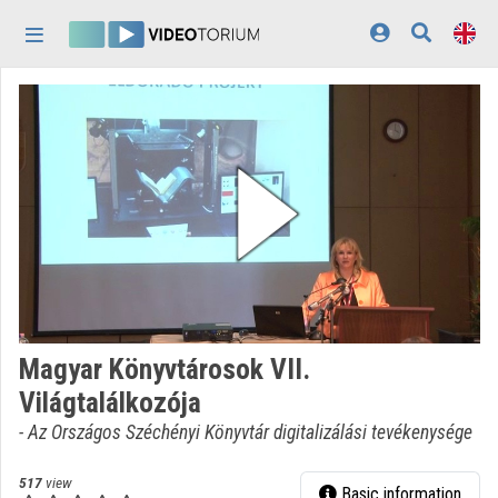
Skip header
Skip menu
Skip content
Home
Log In
Discovery
Categories
Playlists
Organizations
Magyar Könyvtárosok VII.
Contributors
Világtalálkozója
Appearance:
light
- Az Országos Széchényi Könyvtár digitalizálási tevékenysége
517
view
Basic information