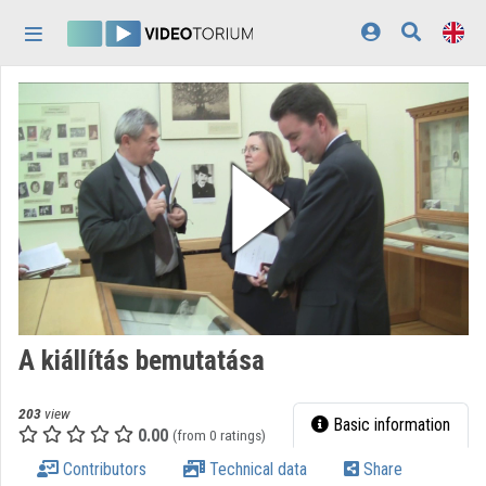
Skip header
Skip menu
Skip content
Home
Log In
Discovery
Categories
Playlists
Organizations
A kiállítás bemutatása
Contributors
203
view
Appearance:
light
Basic information
0.00
(from 0 ratings)
Contributors
Technical data
Share