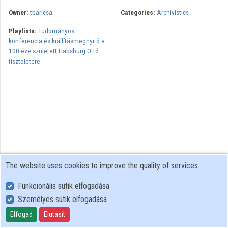
Owner:
tbaricsa
Categories:
Archivistics
Playlists:
Tudományos
konferencia és kiállításmegnyitó a
100 éve született Habsburg Ottó
tiszteletére
The website uses cookies to improve the quality of services.
Funkcionális sütik elfogadása
Személyes sütik elfogadása
User Policy
Adatkezelési tájékoztató (en)
Elfogad
Elutasít
Cookie Policy