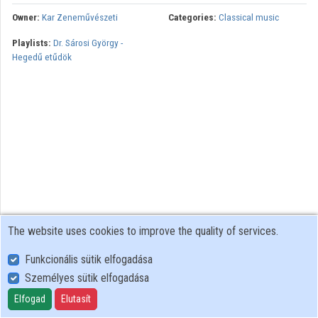
Owner:
Kar Zeneművészeti
Categories:
Classical music
Playlists:
Dr. Sárosi György -
Hegedű etűdök
The website uses cookies to improve the quality of services.
Funkcionális sütik elfogadása
Személyes sütik elfogadása
User Policy
Adatkezelési tájékoztató (en)
Elfogad
Elutasít
Cookie Policy