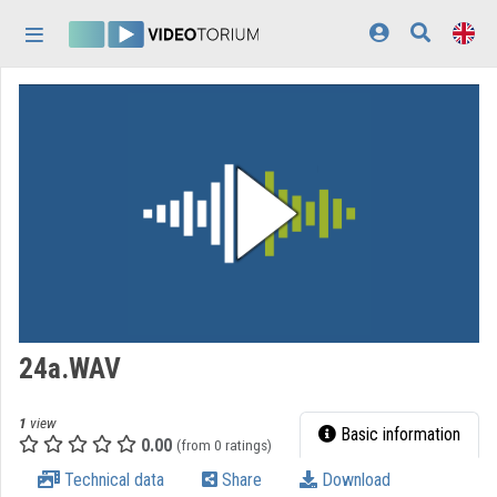
Skip header
Skip menu
Skip content
Home
Log In
Discovery
Categories
Playlists
Organizations
24a.WAV
Contributors
1
view
Appearance:
light
Basic information
0.00
(from 0 ratings)
Technical data
Share
Download