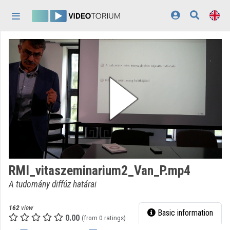
Skip header
Skip menu
Skip content
Home
Log In
Discovery
Categories
Playlists
Organizations
RMI_vitaszeminarium2_Van_P.mp4
Contributors
A tudomány diffúz határai
Appearance:
light
162
view
Basic information
0.00
(from 0 ratings)