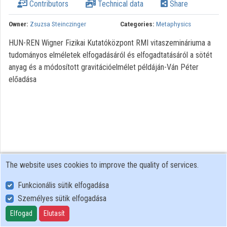
Contributors
Technical data
Share
Owner:
Zsuzsa Steinczinger
Categories:
Metaphysics
HUN-REN Wigner Fizikai Kutatóközpont RMI vitaszemináriuma a
tudományos elméletek elfogadásáról és elfogadtatásáról a sötét
anyag és a módosított gravitációelmélet példáján-Ván Péter
előadása
The website uses cookies to improve the quality of services.
Funkcionális sütik elfogadása
Személyes sütik elfogadása
User Policy
Adatkezelési tájékoztató (en)
Elfogad
Elutasít
Cookie Policy