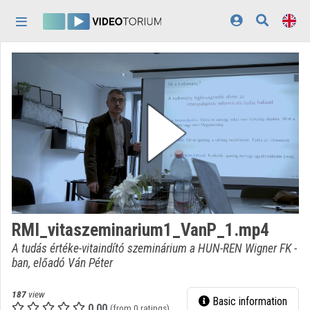
Skip header
Skip menu
Skip content
Home
Log In
Discovery
Categories
Playlists
Organizations
RMI_vitaszeminarium1_VanP_1.mp4
Contributors
A tudás értéke-vitaindító szeminárium a HUN-REN Wigner FK -
ban, előadó Ván Péter
Appearance:
light
187
view
Basic information
0.00
(from 0 ratings)