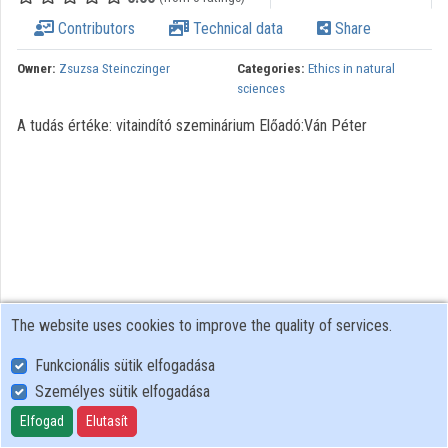
Contributors
Technical data
Share
Owner:
Zsuzsa Steinczinger
Categories:
Ethics in natural
sciences
A tudás értéke: vitaindító szeminárium Előadó:Ván Péter
The website uses cookies to improve the quality of services.
Funkcionális sütik elfogadása
Személyes sütik elfogadása
User Policy
Adatkezelési tájékoztató (en)
Elfogad
Elutasít
Cookie Policy