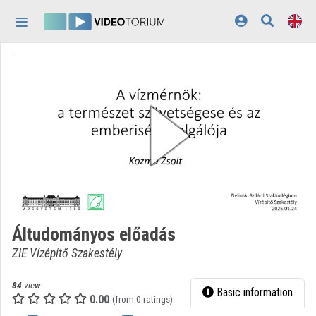
Skip header
Skip menu
Skip content
Home
Log In
Discovery
Categories
Playlists
Organizations
Áltudományos előadás
Contributors
ZIE Vízépítő Szakestély
Appearance:
light
84
view
Basic information
0.00
(from 0 ratings)