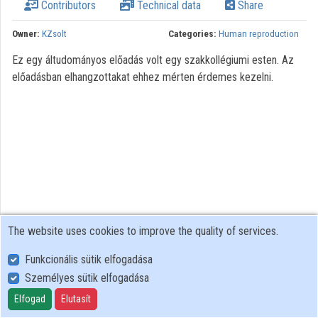
Contributors
Technical data
Share
Owner:
KZsolt
Categories:
Human reproduction
Ez egy áltudományos előadás volt egy szakkollégiumi esten. Az
előadásban elhangzottakat ehhez mérten érdemes kezelni.
The website uses cookies to improve the quality of services.
Funkcionális sütik elfogadása
Személyes sütik elfogadása
User Policy
Adatkezelési tájékoztató (en)
Elfogad
Elutasít
Cookie Policy