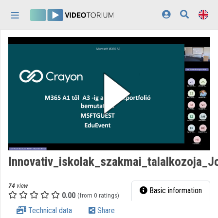
Skip header
Skip menu
Skip content
Home
Log In
Discovery
Categories
Playlists
Organizations
Innovativ_iskolak_szakmai_talalkozoja_
Contributors
74
view
Appearance:
light
Basic information
0.00
(from 0 ratings)
Technical data
Share