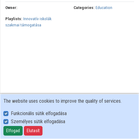
Owner:
Categories:
Education
Playlists:
Innovatív iskolák
szakmai támogatása
The website uses cookies to improve the quality of services.
Funkcionális sütik elfogadása
Személyes sütik elfogadása
User Policy
Adatkezelési tájékoztató (en)
Elfogad
Elutasít
Cookie Policy