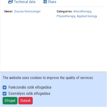
Technical data
Share
Owner:
Zsuzsa Steinczinger
Categories:
Kinesitherapy
,
Physiotherapy
,
Applied biology
The website uses cookies to improve the quality of services.
Funkcionális sütik elfogadása
Személyes sütik elfogadása
User Policy
Adatkezelési tájékoztató (en)
Elfogad
Elutasít
Cookie Policy