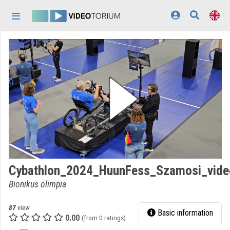
Skip header
Skip menu
Skip content
Home
Log In
Discovery
Categories
Playlists
Organizations
Cybathlon_2024_HuunFess_Szamosi_vid
Contributors
Bionikus olimpia
Appearance:
light
87
view
Basic information
0.00
(from 0 ratings)