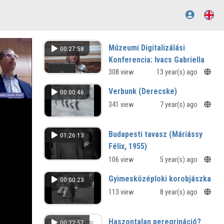
Múzeumi Digitalizálási
00:27:58
Konferencia: Ivacs Gabriella
előadása
308 view
13 year(s) ago
Dilemmas of copyright law
Verbunk (Derecske)
00:00:46
Concerning Europeana, Cultural
Heritage and Archives
341 view
7 year(s) ago
Budapesti tavasz (Máriássy
01:26:13
Félix, 1955)
106 view
5 year(s) ago
Gyimesközéploki korobjászka
00:00:23
113 view
8 year(s) ago
Haszontalan peregrináció?
00:22:57