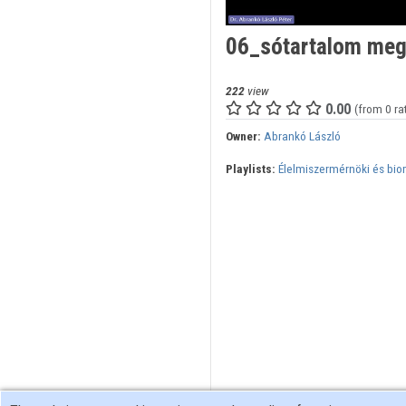
06_sótartalom meg
222
view
0.00
(from 0 ra
Owner:
Abrankó László
Playlists:
Élelmiszermérnöki és bio