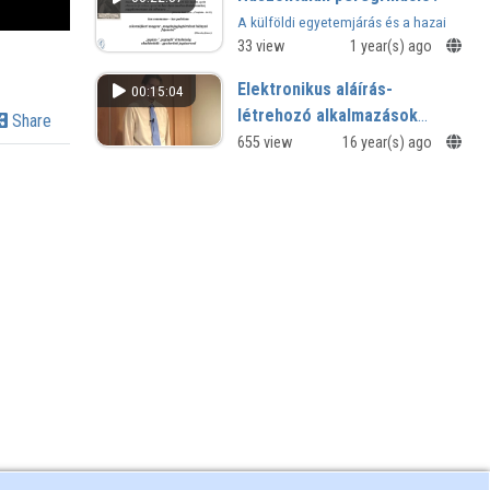
A külföldi egyetemjárás és a hazai
jogi kultúra a 16–17. század
33 view
1 year(s) ago
fordulója körüli időszakban
Elektronikus aláírás-
00:15:04
létrehozó alkalmazások
Share
együttműködési képessége
655 view
16 year(s) ago