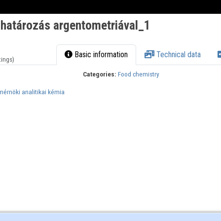
határozás argentometriával_1
Basic information
Technical data
tings)
Categories:
Food chemistry
mérnöki analitikai kémia