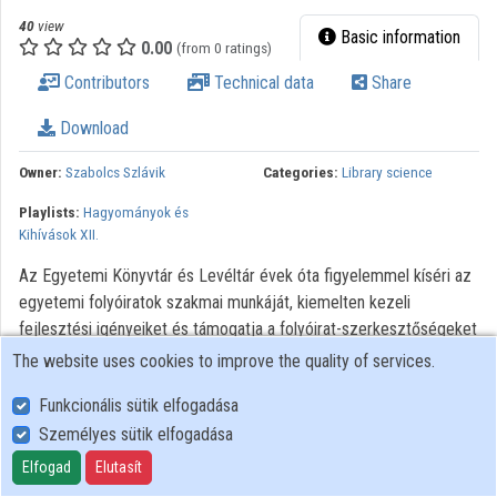
40
view
Basic information
0.00
(from 0 ratings)
Contributors
Technical data
Share
Download
Owner:
Szabolcs Szlávik
Categories:
Library science
Playlists:
Hagyományok és
Kihívások XII.
Az Egyetemi Könyvtár és Levéltár évek óta figyelemmel kíséri az
egyetemi folyóiratok szakmai munkáját, kiemelten kezeli
fejlesztési igényeiket és támogatja a folyóirat-szerkesztőségeket
abban a fő törekvésükben is, hogy a közzétett tudományos
The website uses cookies to improve the quality of services.
eredményeik minél szélesebb körben váljanak láthatóvá a hazai és
Funkcionális sütik elfogadása
nemzetközi szakmai közösségek számára. A folyóirat-
Személyes sütik elfogadása
támogatással foglalkozó könyvtári szakemberek számára a
legfőbb kihívást az jelenti, hogy eltérő adottságokkal rendelkező,
Elfogad
Elutasít
különböző tudományterületeket és célcsoportokat lefedő