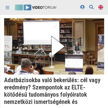
Skip header
Skip menu
Skip content
Home
Log In
Discovery
Categories
Playlists
Organizations
Adatbázisokba való bekerülés: cél vagy
Contributors
eredmény? Szempontok az ELTE-
kötődésű tudományos folyóiratok
Appearance:
light
nemzetközi ismertségének és