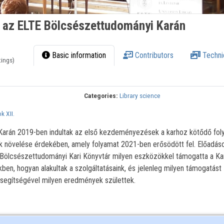
 az ELTE Bölcsészettudományi Karán
Basic information
Contributors
Techni
tings)
Categories:
Library science
 XII.
arán 2019-ben indultak az első kezdeményezések a karhoz kötődő foly
k növelése érdekében, amely folyamat 2021-ben erősödött fel. Előadá
ölcsészettudományi Kari Könyvtár milyen eszközökkel támogatta a Ka
kben, hogyan alakultak a szolgáltatásaink, és jelenleg milyen támogatást
k segítségével milyen eredmények születtek.