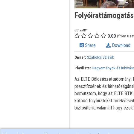
Folyóirattámogatás
33
view
0.00
(from 0 ra
Share
Download
Owner:
Szabolcs Szlávik
Playlists:
Hagyományok és Kihívások
Az ELTE Bölcsészettudományi K
presztízsének és láthatóságána
bemutatom, hogy az ELTE BTK B
kötődő folyóiratokat törekvései
biztosítunk; valamint hogy eze