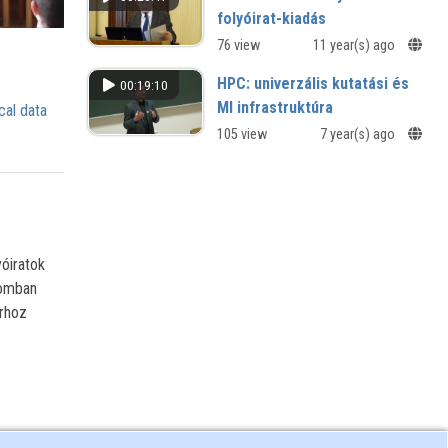
folyóirat-kiadás
76 view
11 year(s) ago
HPC: univerzális kutatási és
00:19:10
MI infrastruktúra
cal data
105 view
7 year(s) ago
óiratok
somban
rhoz