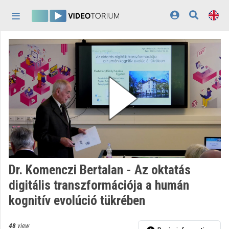
Skip header
Skip menu
Skip content
Home
Log In
Discovery
Categories
Playlists
Organizations
Dr. Komenczi Bertalan - Az oktatás
Contributors
digitális transzformációja a humán
kognitív evolúció tükrében
Appearance:
light
48
view