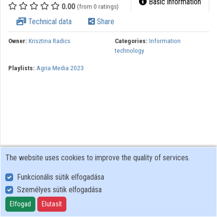
Basic information
0.00
(from 0 ratings)
Technical data
Share
Owner:
Krisztina Radics
Categories:
Information
technology
Playlists:
Agria Media 2023
The website uses cookies to improve the quality of services.
Funkcionális sütik elfogadása
Személyes sütik elfogadása
User Policy
Adatkezelési tájékoztató (en)
Elfogad
Elutasít
Cookie Policy