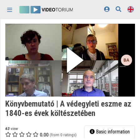
Skip header
Skip menu
Skip content
Home
Log In
Discovery
Categories
Playlists
Organizations
Könyvbemutató | A védegyleti eszme az
Contributors
1840-es évek költészetében
Appearance:
light
63
view
Basic information
0.00
(from 0 ratings)