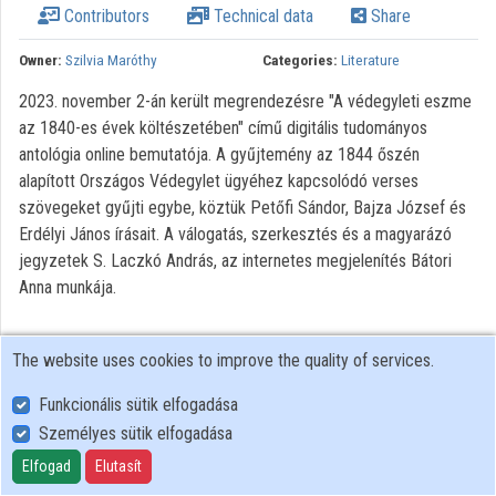
Contributors
Technical data
Share
Owner:
Szilvia Maróthy
Categories:
Literature
2023. november 2-án került megrendezésre "A védegyleti eszme
az 1840-es évek költészetében" című digitális tudományos
antológia online bemutatója. A gyűjtemény az 1844 őszén
alapított Országos Védegylet ügyéhez kapcsolódó verses
szövegeket gyűjti egybe, köztük Petőfi Sándor, Bajza József és
Erdélyi János írásait. A válogatás, szerkesztés és a magyarázó
jegyzetek S. Laczkó András, az internetes megjelenítés Bátori
Anna munkája.
The website uses cookies to improve the quality of services.
Funkcionális sütik elfogadása
Személyes sütik elfogadása
User Policy
Adatkezelési tájékoztató (en)
Elfogad
Elutasít
Cookie Policy