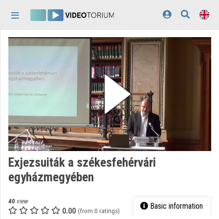
Skip header
Skip menu
Skip content
Home
Log In
Discovery
Categories
Playlists
Organizations
Exjezsuiták a székesfehérvári
Contributors
egyházmegyében
Appearance:
light
40
view
Basic information
0.00
(from 0 ratings)