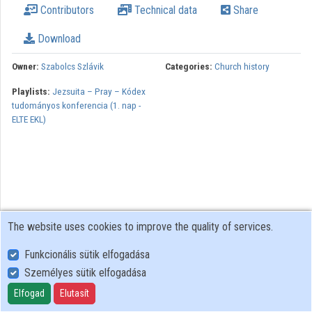
Contributors
Technical data
Share
Download
Owner:
Szabolcs Szlávik
Categories:
Church history
Playlists:
Jezsuita – Pray – Kódex
tudományos konferencia (1. nap -
ELTE EKL)
The website uses cookies to improve the quality of services.
Funkcionális sütik elfogadása
Személyes sütik elfogadása
User Policy
Adatkezelési tájékoztató (en)
Elfogad
Elutasít
Cookie Policy