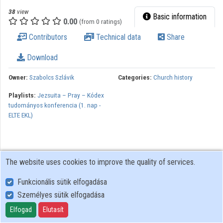
38
view
Basic information
0.00
(from 0 ratings)
Contributors
Technical data
Share
Download
Owner:
Szabolcs Szlávik
Categories:
Church history
Playlists:
Jezsuita – Pray – Kódex
tudományos konferencia (1. nap -
ELTE EKL)
The website uses cookies to improve the quality of services.
Funkcionális sütik elfogadása
Személyes sütik elfogadása
User Policy
Adatkezelési tájékoztató (en)
Elfogad
Elutasít
Cookie Policy