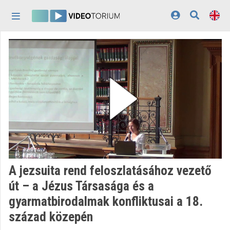
Skip header
Skip menu
Skip content
Home
Log In
Discovery
Categories
Playlists
Organizations
A jezsuita rend feloszlatásához vezető
Contributors
út – a Jézus Társasága és a
gyarmatbirodalmak konfliktusai a 18.
Appearance:
light
század közepén