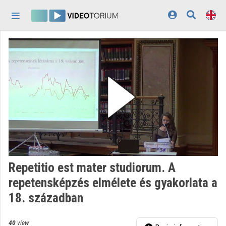
Skip header
Skip menu
Skip content
Home
Log In
Discovery
Categories
Playlists
Organizations
Repetitio est mater studiorum. A
Contributors
repetensképzés elmélete és gyakorlata a
18. században
Appearance:
light
40
view