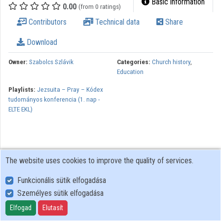
Basic information
0.00
(from 0 ratings)
Contributors
Technical data
Share
Download
Owner:
Szabolcs Szlávik
Categories:
Church history
,
Education
Playlists:
Jezsuita – Pray – Kódex
tudományos konferencia (1. nap -
ELTE EKL)
The website uses cookies to improve the quality of services.
Funkcionális sütik elfogadása
Személyes sütik elfogadása
User Policy
Adatkezelési tájékoztató (en)
Elfogad
Elutasít
Cookie Policy