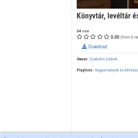
Könyvtár, levéltár 
54
view
0.00
(from 0 ra
Download
Owner:
Szabolcs Szlávik
Playlists:
Hagyományok és kihíváso