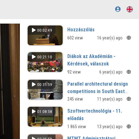
Hozzászólás
00:02:49
602 view
16 year(s) ago
Diákok az Akadémián -
00:21:10
Kérdések, válaszok
92 view
6 year(s) ago
Parallel architectural design
00:31:59
competitions in South East
Europe
245 view
11 year(s) ago
Szoftvertechnológia - 11.
01:08:58
előadás
1 865 view
13 year(s) ago
MTMT Adminisztrátori