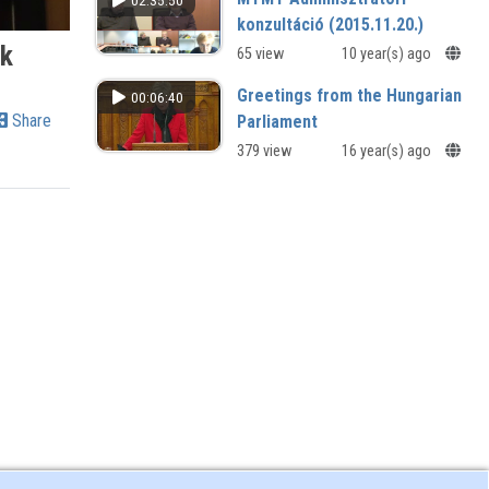
02:35:50
konzultáció (2015.11.20.)
ok
65 view
10 year(s) ago
Greetings from the Hungarian
00:06:40
Share
Parliament
379 view
16 year(s) ago