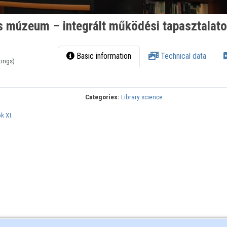
és múzeum – integrált működési tapasztalat
Basic information
Technical data
tings)
Categories:
Library science
k XI.