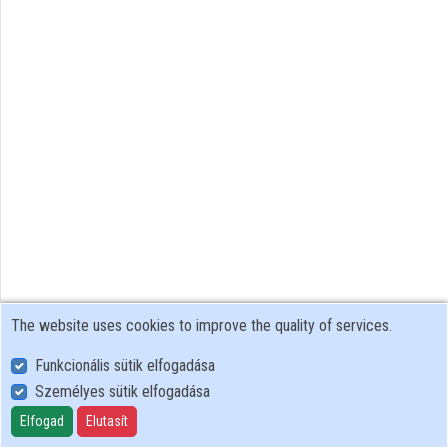
The website uses cookies to improve the quality of services.
Funkcionális sütik elfogadása
Személyes sütik elfogadása
User Policy
Adatkezelési tájékoztató (en)
Elfogad
Elutasít
Cookie Policy