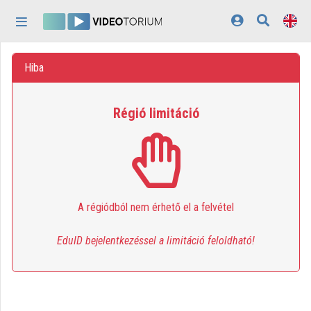
Skip header
Skip menu
Skip content
Home
Hiba
Log In
Régió limitáció
Discovery
Categories
Playlists
A régiódból nem érhető el a felvétel
Organizations
Contributors
EduID bejelentkezéssel a limitáció feloldható!
Appearance:
light