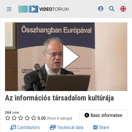
Skip header
Skip menu
Skip content
Home
Log In
Discovery
Categories
Playlists
Organizations
Az információs társadalom kultúrája
Contributors
264
view
Appearance:
light
Basic information
0.00
(from 0 ratings)
Contributors
Technical data
Share