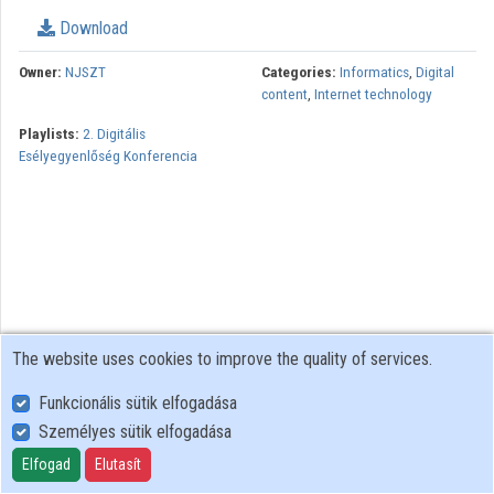
Download
Owner:
NJSZT
Categories:
Informatics
,
Digital
content
,
Internet technology
Playlists:
2. Digitális
Esélyegyenlőség Konferencia
The website uses cookies to improve the quality of services.
Funkcionális sütik elfogadása
Személyes sütik elfogadása
User Policy
Adatkezelési tájékoztató (en)
Elfogad
Elutasít
Cookie Policy