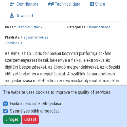
Contributors
Technical data
Share
Download
Owner:
Szabolcs Szlávik
Categories:
Library science
Playlists:
Hagyományok és
kihívások X.
Az Alma, az Ex Libris felhőalapú könyvtári platformja sokféle
szerzeményezést kezel, beleértve a fizikai, elektronikus és
digitális beszerzéseket, az állandó megrendeléseket, az időszaki
előfizetéseket és a megújításokat. A szállítók és paramétereik
meghatározása mellett a beszerzési munkafolyamatok magukba
foglalják a szerzeményezést, a számlázást és a próbaverziók
The website uses cookies to improve the quality of services.
kezelését. Az Almára épülve alakítottuk ki a Rialtót, amely
egyablakos szállító-semleges piactér. A Rialto a kérésektől a
Funkcionális sütik elfogadása
kiválasztáson és a szerzeményezésen át a discovery lépéséig
Személyes sütik elfogadása
zökkenőmentes, egységes és teljeskörű könyvtári
Elfogad
Elutasít
munkafolyamatot hoz létre. A rendszer az összes tartalomtípust