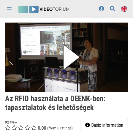
Skip header
Skip menu
Skip content
Home
Log In
Discovery
Categories
Playlists
Organizations
Az RFID használata a DEENK-ben:
Contributors
tapasztalatok és lehetőségek
Appearance:
light
92
view
Basic information
0.00
(from 0 ratings)