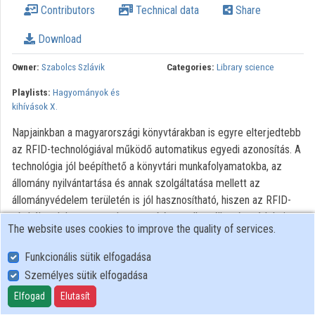
Contributors
Technical data
Share
Download
Owner:
Szabolcs Szlávik
Categories:
Library science
Playlists:
Hagyományok és
kihívások X.
Napjainkban a magyarországi könyvtárakban is egyre elterjedtebb
az RFID-technológiával működő automatikus egyedi azonosítás. A
technológia jól beépíthető a könyvtári munkafolyamatokba, az
állomány nyilvántartása és annak szolgáltatása mellett az
állományvédelem területén is jól hasznosítható, hiszen az RFID-
címkék a dokumentumok azonosítása mellett állományvédelmi
The website uses cookies to improve the quality of services.
feladatot is elláthatnak. A DEENK-ben 2017-ben kezdtük el a
könyvtári munkafolyamatokban használni az RFID-t, az előadásban
Funkcionális sütik elfogadása
az azóta eltelt időszakban szerzett tapasztalatainkat és
Személyes sütik elfogadása
terveinket összegzem.
Elfogad
Elutasít