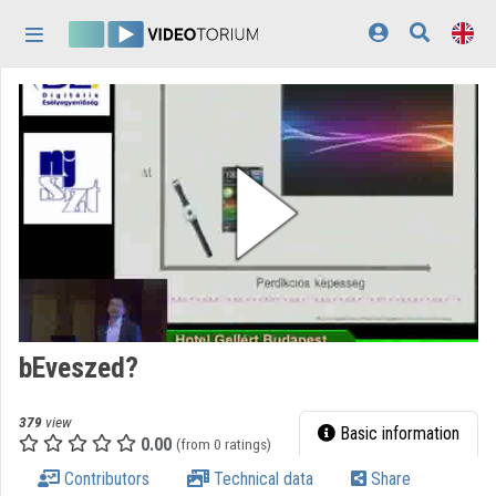
Skip header
Skip menu
Skip content
Home
Log In
Discovery
Categories
Playlists
Organizations
bEveszed?
Contributors
379
view
Appearance:
light
Basic information
0.00
(from 0 ratings)
Contributors
Technical data
Share