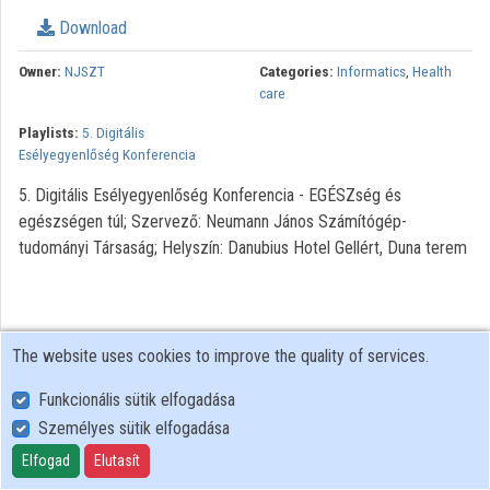
Download
Owner:
NJSZT
Categories:
Informatics
,
Health
care
Playlists:
5. Digitális
Esélyegyenlőség Konferencia
5. Digitális Esélyegyenlőség Konferencia - EGÉSZség és
egészségen túl; Szervező: Neumann János Számítógép-
tudományi Társaság; Helyszín: Danubius Hotel Gellért, Duna terem
The website uses cookies to improve the quality of services.
Funkcionális sütik elfogadása
Személyes sütik elfogadása
User Policy
Adatkezelési tájékoztató (en)
Elfogad
Elutasít
Cookie Policy