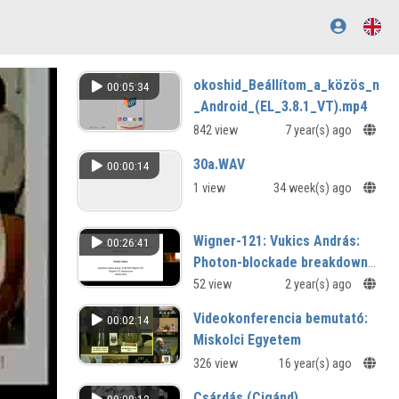
okoshid_Beállítom_a_közös_nap
00:05:34
_Android_(EL_3.8.1_VT).mp4
842 view
7 year(s) ago
30a.WAV
00:00:14
1 view
34 week(s) ago
Wigner-121: Vukics András:
00:26:41
Photon-blockade breakdown
as a first-order dissipative
52 view
2 year(s) ago
phase transition in zero
Videokonferencia bemutató:
00:02:14
dimension
Miskolci Egyetem
326 view
16 year(s) ago
Csárdás (Cigánd)