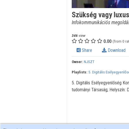
Szükség vagy luxu
Infokommunikációs megoldáso
346
view
0.00
(from 0 ra
Share
Download
Owner:
NJSZT
Playlists:
5. Digitális Esélyegyenlő
5. Digitális Esélyegyenlőség 
tudományi Társaság; Helyszín: D