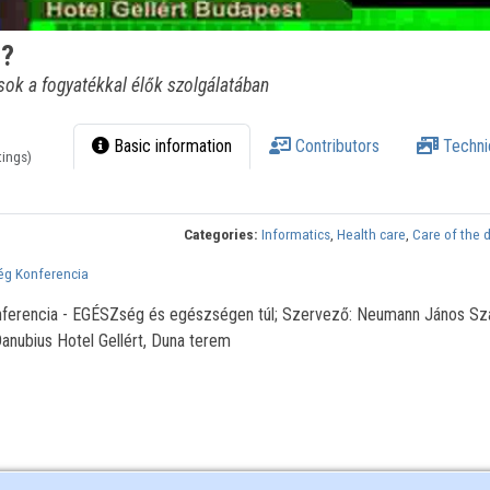
s?
k a fogyatékkal élők szolgálatában
Basic information
Contributors
Techni
tings)
Categories:
Informatics
,
Health care
,
Care of the 
ség Konferencia
Konferencia - EGÉSZség és egészségen túl; Szervező: Neumann János S
anubius Hotel Gellért, Duna terem