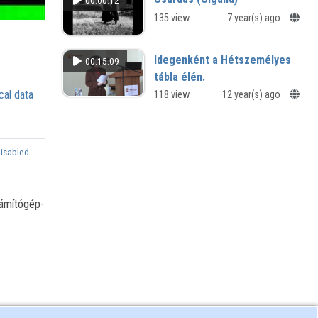
00:00:12
135 view
7 year(s) ago
Idegenként a Hétszemélyes
00:15:09
tábla élén.
cal data
Albert szász-tescheni herceg
118 view
12 year(s) ago
elnöksége (1766–1780)
disabled
zámítógép-