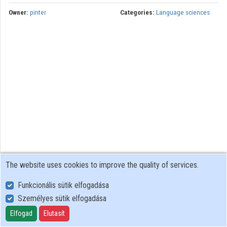
Owner:
pinter
Categories:
Language sciences
The website uses cookies to improve the quality of services.
Funkcionális sütik elfogadása
Személyes sütik elfogadása
User Policy
Adatkezelési tájékoztató (en)
Elfogad
Elutasít
Cookie Policy