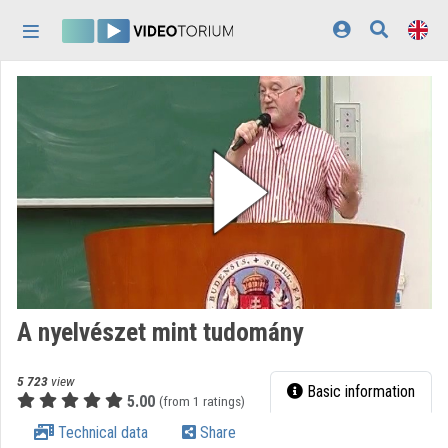
Skip header
Skip menu
Skip content
Home
Log In
Discovery
Categories
Playlists
Organizations
A nyelvészet mint tudomány
Contributors
5 723
view
Appearance:
light
Basic information
5.00
(from 1 ratings)
Technical data
Share